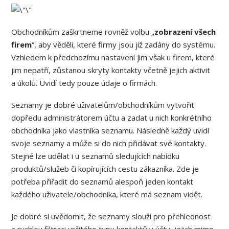
Obchodníkům zaškrtneme rovněž volbu „
zobrazení všech
firem
“, aby věděli, které firmy jsou již zadány do systému.
Vzhledem k předchozímu nastavení jim však u firem, které
jim nepatří, zůstanou skryty kontakty včetně jejich aktivit
a úkolů. Uvidí tedy pouze údaje o firmách.
Seznamy je dobré uživatelům/obchodníkům vytvořit
dopředu administrátorem účtu a zadat u nich konkrétního
obchodníka jako vlastníka seznamu. Následně každý uvidí
svoje seznamy a může si do nich přidávat své kontakty.
Stejné lze udělat i u seznamů sledujících nabídku
produktů/služeb či kopírujících cestu zákazníka. Zde je
potřeba přiřadit do seznamů alespoň jeden kontakt
každého uživatele/obchodníka, které má seznam vidět.
Je dobré si uvědomit, že seznamy slouží pro přehlednost