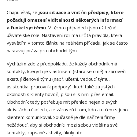
Chápu však, že
jsou situace a vnitřní předpisy, které
požadují omezení viditelnosti některých informací
a funkcí systému.
V těchto případech jsou užitečné
uživatelské role. Nastavení rolí má určitá pravidla, která
vysvětlím v tomto článku na reálném příkladu, jak se často
nastavují práva pro obchodní tým.
Vycházím zde z předpokladu, že každý obchodník má
kontakty, kterých je vlastníkem (stará se o ně) a zároveň
existují členové týmu (např. účetní, vedoucí týmu,
asistentka, pracovník podpory), kteří také za jistých
okolností s klienty hovoří, píšou si s nimi přes email.
Obchodník tedy potřebuje mít přehled nejen o svých
aktivitách a úkolech, ale zároveň i tom, kdo a o čem s jeho
klientem komunikoval. Současně je dle nařízení firmy
nežádoucí, aby si obchodníci mezi sebou viděli na své
kontakty, zapsané aktivity, úkoly atd.