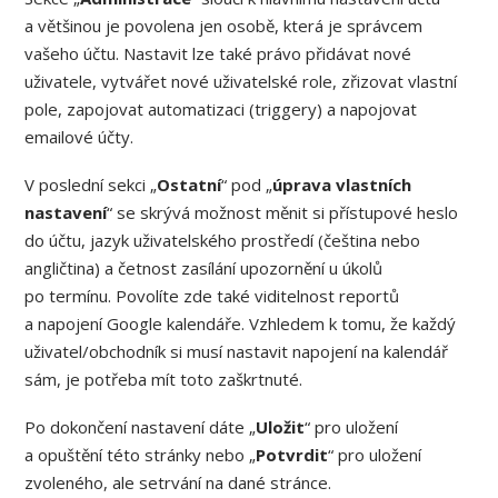
a většinou je povolena jen osobě, která je správcem
vašeho účtu. Nastavit lze také právo přidávat nové
uživatele, vytvářet nové uživatelské role, zřizovat vlastní
pole, zapojovat automatizaci (triggery) a napojovat
emailové účty.
V poslední sekci „
Ostatní
“ pod „
úprava vlastních
nastavení
“ se skrývá možnost měnit si přístupové heslo
do účtu, jazyk uživatelského prostředí (čeština nebo
angličtina) a četnost zasílání upozornění u úkolů
po termínu. Povolíte zde také viditelnost reportů
a napojení Google kalendáře. Vzhledem k tomu, že každý
uživatel/obchodník si musí nastavit napojení na kalendář
sám, je potřeba mít toto zaškrtnuté.
Po dokončení nastavení dáte „
Uložit
“ pro uložení
a opuštění této stránky nebo „
Potvrdit
“ pro uložení
zvoleného, ale setrvání na dané stránce.