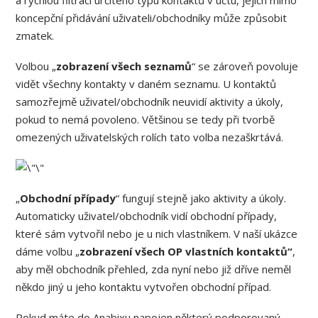
a rychlou filtraci určitého typu kontaktů v účtu, jejich mimo
koncepční přidávání uživateli/obchodníky může způsobit
zmatek.
Volbou „
zobrazení všech seznamů
“ se zároveň povoluje
vidět všechny kontakty v daném seznamu. U kontaktů
samozřejmě uživatel/obchodník neuvidí aktivity a úkoly,
pokud to nemá povoleno. Většinou se tedy při tvorbě
omezených uživatelských rolích tato volba nezaškrtává.
„
Obchodní případy
“ fungují stejně jako aktivity a úkoly.
Automaticky uživatel/obchodník vidí obchodní případy,
které sám vytvořil nebo je u nich vlastníkem. V naší ukázce
dáme volbu „
zobrazení všech OP vlastních kontaktů“
,
aby měl obchodník přehled, zda nyní nebo již dříve neměl
někdo jiný u jeho kontaktu vytvořen obchodní případ.
Pokud máte do Anabixu napojen některý podporovaný