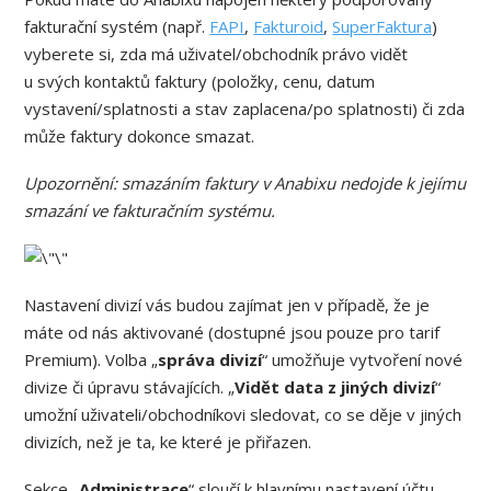
fakturační systém (např.
FAPI
,
Fakturoid
,
SuperFaktura
)
vyberete si, zda má uživatel/obchodník právo vidět
u svých kontaktů faktury (položky, cenu, datum
vystavení/splatnosti a stav zaplacena/po splatnosti) či zda
může faktury dokonce smazat.
Upozornění: smazáním faktury v Anabixu nedojde k jejímu
smazání ve fakturačním systému.
Nastavení divizí vás budou zajímat jen v případě, že je
máte od nás aktivované (dostupné jsou pouze pro tarif
Premium). Volba „
správa divizí
“ umožňuje vytvoření nové
divize či úpravu stávajících. „
Vidět data z jiných divizí
“
umožní uživateli/obchodníkovi sledovat, co se děje v jiných
divizích, než je ta, ke které je přiřazen.
Sekce „
Administrace
“ sloučí k hlavnímu nastavení účtu