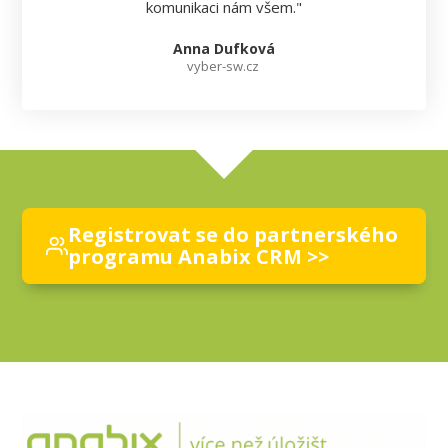
komunikaci nám všem."
Anna Dufková
vyber-sw.cz
Registrovat se do partnerského
programu Anabix CRM >>