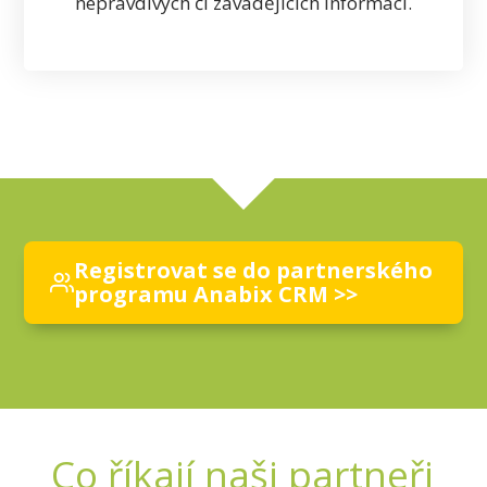
nepravdivých či zavádějících informací.
Registrovat se do partnerského
programu Anabix CRM >>
Co říkají naši partneři