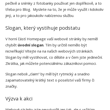
pečlivě a snímky z fotobanky používat jen doplňkově, a to
třeba pro Blog. Myslete na to, že je může využít i kdokoliv
jiný, a to pro jakoukoliv nabízenou službu.
Slogan, který vystihuje podstatu
V horní částí Homepage vaší webové stránky by neměl
chybět
úvodní slogan
. Tím by určitě nemělo být
nicneříkající Vítejte na na našich webových stránkách.
Slogan by měl vystihovat, co děláte a v čem jste jedineční.
Zkrátka, jak můžete potenciálnímu zákazníkovi pomoci.
Slogan neboli „claim“ by měl být rytmický a snadno
zapamatovatelný krátký text o poselství vaší firmy či
značky.
Výzva k akci
Webové stránky jste nevytvořili jen tak, ale s určitým