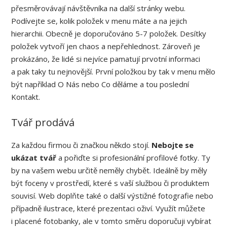
přesměrovávají návštěvníka na další stránky webu.
Podívejte se, kolik položek v menu máte a na jejich
hierarchii. Obecně je doporučováno 5-7 položek. Desítky
položek vytvoří jen chaos a nepřehlednost. Zároveň je
prokázáno, že lidé si nejvíce pamatují prvotní informaci
a pak taky tu nejnovější. První položkou by tak v menu mělo
být například O Nás nebo Co děláme a tou poslední
Kontakt.
Tvář prodává
Za každou firmou či značkou někdo stojí.
Nebojte se
ukázat tvář
a pořiďte si profesionální profilové fotky. Ty
by na vašem webu určitě neměly chybět. Ideálně by měly
být foceny v prostředí, které s vaší službou či produktem
souvisí. Web doplňte také o další výstižné fotografie nebo
případně ilustrace, které prezentaci oživí. Využít můžete
i placené fotobanky, ale v tomto směru doporučuji vybírat