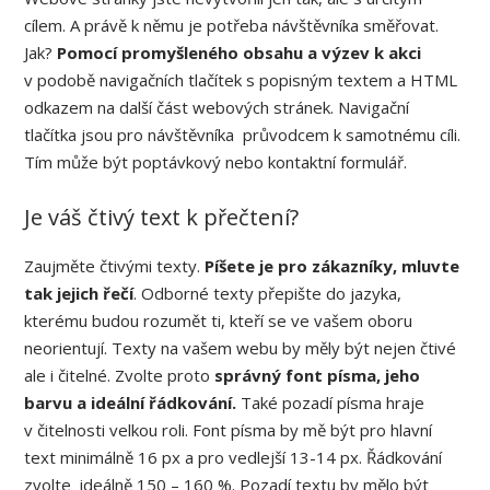
cílem. A právě k němu je potřeba návštěvníka směřovat.
Jak?
Pomocí promyšleného obsahu a výzev k akci
v podobě navigačních tlačítek s popisným textem a HTML
odkazem na další část webových stránek. Navigační
tlačítka jsou pro návštěvníka průvodcem k samotnému cíli.
Tím může být poptávkový nebo kontaktní formulář.
Je váš čtivý text k přečtení?
Zaujměte čtivými texty.
Píšete je pro zákazníky, mluvte
tak jejich řečí
. Odborné texty přepište do jazyka,
kterému budou rozumět ti, kteří se ve vašem oboru
neorientují. Texty na vašem webu by měly být nejen čtivé
ale i čitelné. Zvolte proto
správný font písma, jeho
barvu a ideální řádkování.
Také pozadí písma hraje
v čitelnosti velkou roli. Font písma by mě být pro hlavní
text minimálně 16 px a pro vedlejší 13-14 px. Řádkování
zvolte ideálně 150 – 160 %. Pozadí textu by mělo být