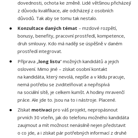
dovednosti, ochota ke změně. Lidé většinou přicházejí
z důvodu kvalifikace, ale odcházejí z osobních
důvodů. Tak aby se tomu tak nestalo.
Konzultace daných témat
– mzdové rozpětí,
bonusy, benefity, pracovní prostředí, kompetence,
druh smlouvy. Kdo má naději se úspěšně v daném
prostředí integrovat.
Příprava „
long listu
“ možných kandidátů a jejich
oslovení. Mimo jiné – získat osobní kontakt
na kandidáta, který nevolá, nepíše a v klidu pracuje,
nemá potřebu se zviditelňovat a nepřispívá
na sociální sítě, je celkem kumšt. A hodiny mravenčí
práce. Ale jde to. Jsou na to i nástroje. Placené.
Získat
motivaci
pro váš projekt, nepropásnout
prvních 30 vteřin, jak do telefonu možného kandidáta
zaujmout a mít možnost nenásilně nejen představit
o co jde, a i získat pár potřebných informací z druhé