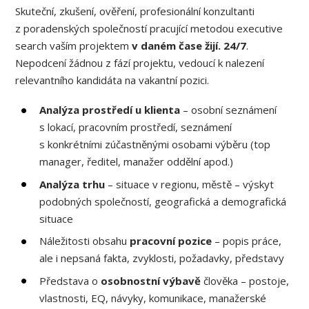
Skuteční, zkušení, ověření, profesionální konzultanti
z poradenských společností pracující metodou executive
search vaším projektem
v daném čase žijí. 24/7
.
Nepodcení žádnou z fází projektu, vedoucí k nalezení
relevantního kandidáta na vakantní pozici.
Analýza prostředí u klienta
– osobní seznámení
s lokací, pracovním prostředí, seznámení
s konkrétními zúčastněnými osobami výběru (top
manager, ředitel, manažer oddělní apod.)
Analýza trhu
– situace v regionu, městě – výskyt
podobných společností, geografická a demografická
situace
Náležitosti obsahu
pracovní pozice
– popis práce,
ale i nepsaná fakta, zvyklosti, požadavky, představy
Představa o
osobnostní výbavě
člověka – postoje,
vlastnosti, EQ, návyky, komunikace, manažerské