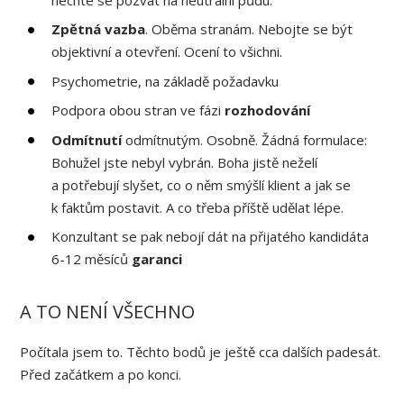
Zpětná vazba
. Oběma stranám. Nebojte se být
objektivní a otevření. Ocení to všichni.
Psychometrie, na základě požadavku
Podpora obou stran ve fázi
rozhodování
Odmítnutí
odmítnutým. Osobně. Žádná formulace:
Bohužel jste nebyl vybrán. Boha jistě neželí
a potřebují slyšet, co o něm smýšlí klient a jak se
k faktům postavit. A co třeba příště udělat lépe.
Konzultant se pak nebojí dát na přijatého kandidáta
6-12 měsíců
garanci
A TO NENÍ VŠECHNO
Počítala jsem to. Těchto bodů je ještě cca dalších padesát.
Před začátkem a po konci.