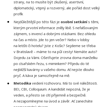
strany, na to musíte být zkušený, asertivní,
diplomatický, vtipný a rozverný, ale pořád dost velký
profík
Nejdůležitější po této fázi je
osobní setkání
s těmi,
kterým prvotní informace zněly libě. S nefalšovaným
zájmem, s invencí a dobrými otázkami. Bez ohledu
na čas a místo. Jde to jen večer? Nebo v lobby
na letišti či hotelu? Jste z Košic? Sejdeme se třeba
v Bratislavě – máme to na půl cesty! Nemáte auto?
Dojedu za Vámi. Ošetřujete zrovna doma manželku
po císařském řezu, s miminkem? Přijedu do té
nejbližší kavárny u vašeho domu. Ať nejste dlouho
pryč. A káva je samozřejmě na mě.
Metodika
vedení rozhovoru. Má to své náležitosti.
BEI, CBI, Colloquium. A kandidát nepozná, že je
veden, a přesto se cítí příjemně a bezpečně.
A nezapomínejme na úvod a závěr. Ať zanecháte