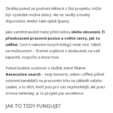
Zkrátka pokud se podcení některá z fází projektu, může
být výsledek možná dobrý. Ale ne skvělý a hodný
doporučení. Anebo také úplně špatný.
Jako zaměstnavatel máte před sebou
úlohu obsazení, či
přeobsazení pracovní pozice a volíte cesty, jak to
udělat
. Cest k nalezení nových kolegů vede více. Záleží
na možnostech – firemní zvyklosti s dodavateli, na vaší
kapacitě, rozpočtu a know how.
Pokud budete uvažovat o službě, které říkáme
#executive search
– tedy komorní, online i offline přímé
oslovení kandidátů na pracovním trhu na základě vašeho
zadání, a to těch, kteří jsou pro vás nejvhodnější, ale práci
zrovna nehledají, je to projekt par excellence.
JAK TO TEDY FUNGUJE?