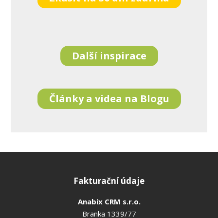
Další inspirace
Články a videa na Blogu
Fakturační údaje
Anabix CRM s.r.o.
Branka 1339/77