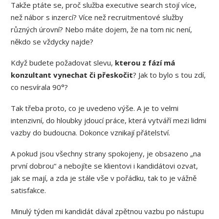
Takže ptáte se, proč služba executive search stojí více,
než nábor s inzercí? Více než recruitmentové služby
různých úrovní? Nebo máte dojem, že na tom nic není,
někdo se vždycky najde?
Když budete požadovat slevu,
kterou z fází má
konzultant vynechat či přeskočit
? Jak to bylo s tou zdí,
co nesvírala 90°?
Tak třeba proto, co je uvedeno výše. A je to velmi
intenzivní, do hloubky jdoucí práce, která vytváří mezi lidmi
vazby do budoucna. Dokonce vznikají přátelství.
A pokud jsou všechny strany spokojeny, je obsazeno „na
první dobrou“ a nebojíte se klientovi i kandidátovi ozvat,
jak se mají, a zda je stále vše v pořádku, tak to je vážně
satisfakce.
Minulý týden mi kandidát dával zpětnou vazbu po nástupu