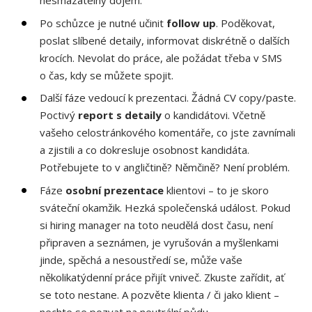
nesmazatelný dojem.
Po schůzce je nutné učinit
follow up
. Poděkovat,
poslat slíbené detaily, informovat diskrétně o dalších
krocích. Nevolat do práce, ale požádat třeba v SMS
o čas, kdy se můžete spojit.
Další fáze vedoucí k prezentaci. Žádná CV copy/paste.
Poctivý
report s detaily
o kandidátovi. Včetně
vašeho celostránkového komentáře, co jste zavnímali
a zjistili a co dokresluje osobnost kandidáta.
Potřebujete to v angličtině? Němčině? Není problém.
Fáze
osobní prezentace
klientovi – to je skoro
sváteční okamžik. Hezká společenská událost. Pokud
si hiring manager na toto neudělá dost času, není
připraven a seznámen, je vyrušován a myšlenkami
jinde, spěchá a nesoustředí se, může vaše
několikatýdenní práce přijít vniveč. Zkuste zařídit, ať
se toto nestane. A pozvěte klienta / či jako klient –
nechte se pozvat na neutrální půdu.