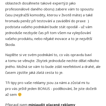
oblastech dosáhnete takové expertýzi jako
profesionálové daného oboru) zabere vám to spoustu
času (nejdražší komodity, kterou v životě máte) a také
hromadu peněz při testování a zavádění do praxe )
podstata vašeho podnikání bude stát opodál - už vám
jednoduše nezbyde čas při tom všem na vylepšování
vašeho produktu, nebo nějaké inovace a to je největší
škoda.
Najděte si ve svém podnikání to, co vás opravdu baví
a tomu se věnujte. Zbytek jednoduše nechte dělat někoho
jiného. Možná se vám to bude zdát neefektivní a drahé, ale
časem zjistíte jaká zlatá cesta to je.
Tři tipy pro vaše reklamy jsou za námi a zůstal mi tu
pro vás ještě jeden BONUS - poděkování, že jste dočetli
až sem
Připravil jsem
miniaudit placené reklamy