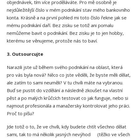
objednávek, tím více proděláváte. Pro mě osobně je
nejdůležitější číslo v mém podnikání stav mého bankovního
konta. Krásně a na první pohled mi toto číslo řekne jak se
mému podnikání daří. Bez zisku se totiž ani pomalu
nemůžeme bavit o podnikání. Bez zisku je to jen hobby,
kterému se věnujeme, protože nás to baví.
3. Outsourcujte
Narazili jste už během svého podnikání na oblast, která
pro vás byla nová? Něco co jste věděli, že byste měli dělat,
ale zatím to sami neuměli? V tu chvíli máte na vybranou.
Buď se pustit do vzdělání a následně zkoušet na vlastní
pěst a po malých krůčcích testovat co jak funguje, nebo si
najmout profesionála a manažersky kontrolovat jeho práci.
Proč to píšu?
Jde totiž o to, že ve chvíli, kdy budete chtít všechno dělat
sami, tak to má několik jasných nevýhod (těžko ve všech