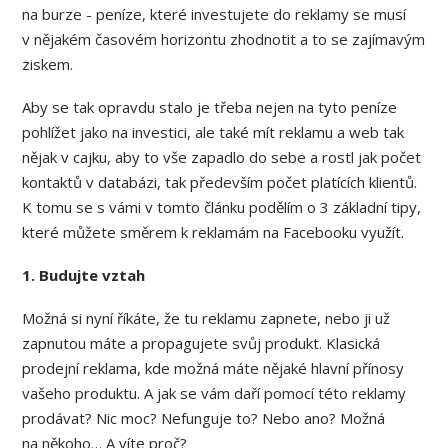
na burze - peníze, které investujete do reklamy se musí
v nějakém časovém horizontu zhodnotit a to se zajímavým
ziskem.
Aby se tak opravdu stalo je třeba nejen na tyto peníze
pohlížet jako na investici, ale také mít reklamu a web tak
nějak v cajku, aby to vše zapadlo do sebe a rostl jak počet
kontaktů v databázi, tak především počet platících klientů.
K tomu se s vámi v tomto článku podělím o 3 základní tipy,
které můžete směrem k reklamám na Facebooku využít.
1. Budujte vztah
Možná si nyní říkáte, že tu reklamu zapnete, nebo ji už
zapnutou máte a propagujete svůj produkt. Klasická
prodejní reklama, kde možná máte nějaké hlavní přínosy
vašeho produktu. A jak se vám daří pomocí této reklamy
prodávat? Nic moc? Nefunguje to? Nebo ano? Možná
na někoho… A víte proč?