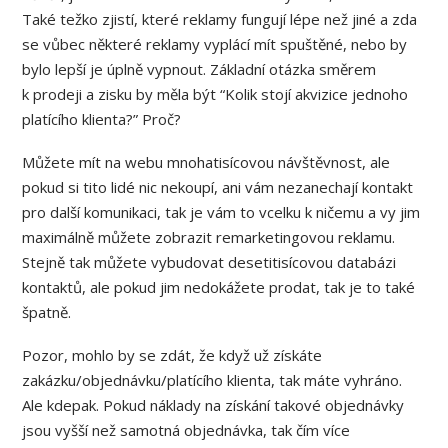
Také težko zjistí, které reklamy fungují lépe než jiné a zda
se vůbec některé reklamy vyplácí mít spuštěné, nebo by
bylo lepší je úplně vypnout. Základní otázka směrem
k prodeji a zisku by měla být “Kolik stojí akvizice jednoho
platícího klienta?” Proč?
Můžete mít na webu mnohatisícovou návštěvnost, ale
pokud si tito lidé nic nekoupí, ani vám nezanechají kontakt
pro další komunikaci, tak je vám to vcelku k ničemu a vy jim
maximálně můžete zobrazit remarketingovou reklamu.
Stejně tak můžete vybudovat desetitisícovou databázi
kontaktů, ale pokud jim nedokážete prodat, tak je to také
špatně.
Pozor, mohlo by se zdát, že když už získáte
zakázku/objednávku/platícího klienta, tak máte vyhráno.
Ale kdepak. Pokud náklady na získání takové objednávky
jsou vyšší než samotná objednávka, tak čím více