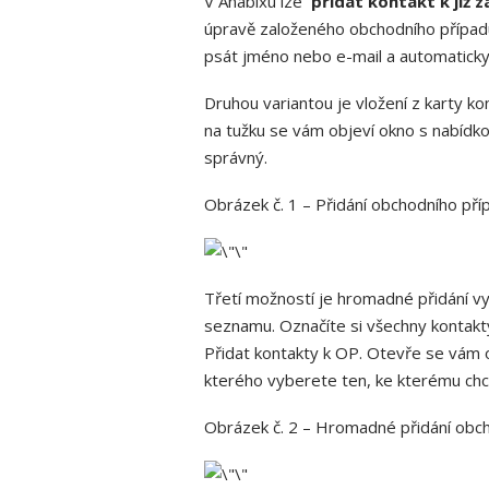
V Anabixu lze
přidat kontakt k již
úpravě založeného obchodního případu
psát jméno nebo e-mail a automaticky 
Druhou variantou je vložení z karty ko
na tužku se vám objeví okno s nabídko
správný.
Obrázek č. 1 – Přidání obchodního pří
Třetí možností je hromadné přidání v
seznamu. Označíte si všechny kontakty
Přidat kontakty k OP. Otevře se vám 
kterého vyberete ten, ke kterému chce
Obrázek č. 2 – Hromadné přidání obch