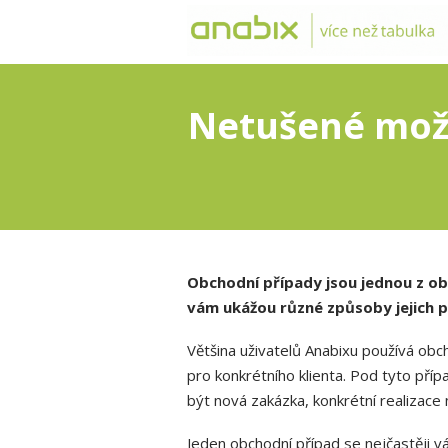
Netušené mož
Obchodní případy jsou jednou z ob
vám ukážou různé způsoby jejich po
Většina uživatelů Anabixu používá obc
pro konkrétního klienta. Pod tyto pří
být nová zakázka, konkrétní realizac
Jeden obchodní případ se nejčastěji vá