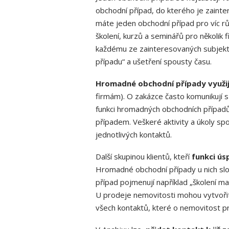
obchodní případ, do kterého je zainte
máte jeden obchodní případ pro víc r
školení, kurzů a seminářů pro několik 
každému ze zainteresovaných subjektů
případu“ a ušetření spousty času.
Hromadné obchodní případy využijí n
firmám). O zakázce často komunikují s 
funkci hromadných obchodních přípa
případem. Veškeré aktivity a úkoly sp
jednotlivých kontaktů.
Další skupinou klientů, kteří
funkci ús
Hromadné obchodní případy u nich slo
případ pojmenují například „školení m
U prodeje nemovitosti mohou vytvořit
všech kontaktů, které o nemovitost pr