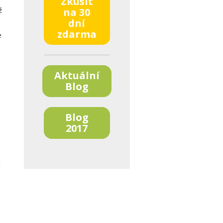
Zkusit
ž
na 30
dní
zdarma
e
Aktuální
Blog
Blog
2017