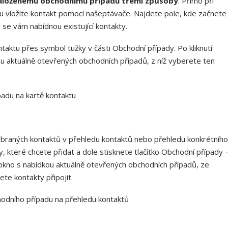
 založenému obchodnímu případu třemi způsoby
. Přímo při
 vložíte kontakt pomocí našeptávače. Najdete pole, kde začnete
se vám nabídnou existující kontakty.
ntaktu přes symbol tužky v části Obchodní případy. Po kliknutí
u aktuálně otevřených obchodních případů, z níž vyberete ten
padu na kartě kontaktu
ybraných kontaktů v přehledu kontaktů nebo přehledu konkrétního
, které chcete přidat a dole stisknete tlačítko Obchodní případy 
okno s nabídkou aktuálně otevřených obchodních případů, ze
te kontakty připojit.
odního případu na přehledu kontaktů