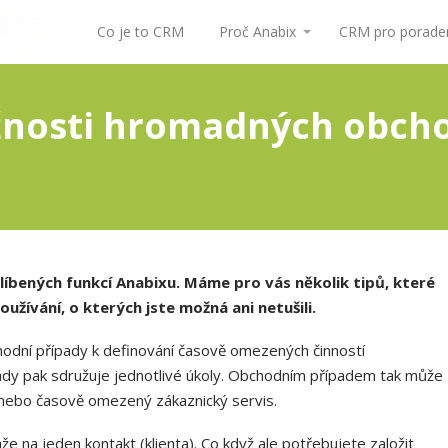
Co je to CRM
Proč Anabix
CRM pro poraden
nosti hromadných obcho
líbených funkcí Anabixu. Máme pro vás několik tipů, které
užívání, o kterých jste možná ani netušili.
hodní případy k definování časově omezených činností
pady pak sdružuje jednotlivé úkoly. Obchodním případem tak může
e nebo časově omezený zákaznický servis.
že na jeden kontakt (klienta). Co když ale potřebujete založit