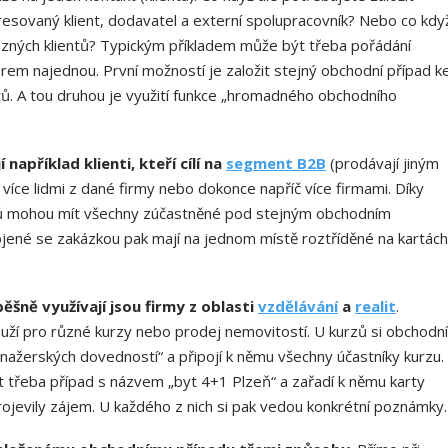
resovaný klient, dodavatel a externí spolupracovník? Nebo co kdy
ůzných klientů? Typickým příkladem může být třeba pořádání
firem najednou. První možností je založit stejný obchodní případ k
. A tou druhou je využití funkce „hromadného obchodního
apříklad klienti, kteří cílí na
segment B2B
(prodávají jiným
více lidmi z dané firmy nebo dokonce napříč více firmami. Díky
dů mohou mít všechny zúčastněné pod stejným obchodním
ojené se zakázkou pak mají na jednom místě roztříděné na kartách
pěšně využívají jsou firmy z oblasti
vzdělávání
a
realit
.
uží pro různé kurzy nebo prodej nemovitostí. U kurzů si obchodní
anažerských dovedností“ a připojí k němu všechny účastníky kurzu.
 třeba případ s názvem „byt 4+1 Plzeň“ a zařadí k němu karty
ojevily zájem. U každého z nich si pak vedou konkrétní poznámky.