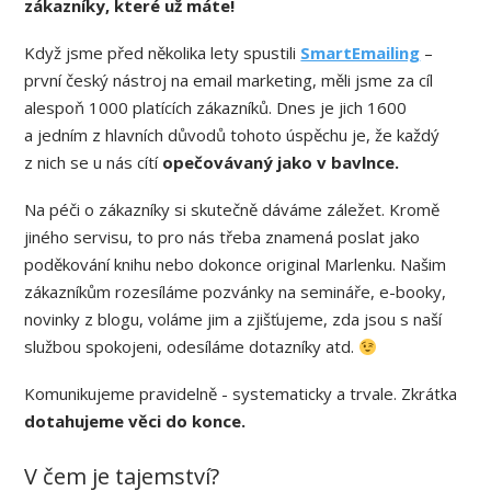
zákazníky, které už máte!
Když jsme před několika lety spustili
SmartEmailing
–
první český nástroj na email marketing, měli jsme za cíl
alespoň 1000 platících zákazníků. Dnes je jich 1600
a jedním z hlavních důvodů tohoto úspěchu je, že každý
z nich se u nás cítí
opečovávaný jako v bavlnce.
Na péči o zákazníky si skutečně dáváme záležet. Kromě
jiného servisu, to pro nás třeba znamená poslat jako
poděkování knihu nebo dokonce original Marlenku. Našim
zákazníkům rozesíláme pozvánky na semináře, e-booky,
novinky z blogu, voláme jim a zjišťujeme, zda jsou s naší
službou spokojeni, odesíláme dotazníky atd.
Komunikujeme pravidelně - systematicky a trvale. Zkrátka
dotahujeme věci do konce.
V čem je tajemství?