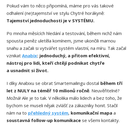
Pokud vám to něco připomíná, máme pro vás takové
odhalení (ne)tajemství ve stylu Chytré horákyně:
Tajemství jednoduchosti je v SYSTÉMU.
Po mnoha měsících hledání a testování, během nichž nám
spousta peněz uletěla komínem, jsme ukončili marnou
snahu a začali si vytvářet systém vlastní, na míru. Tak začal
vznikat
Anabix
: jednoduchý, a přitom efektivní,
nástroj pro lidi, kteří chtějí podnikat chytře
a usnadnit si život.
I díky Anabixu se obrat Smartemailingu dostal
během tří
let z NULY na téměř 10 milionů ročně
. Neuvěřitelné?
Možná! Ale je to tak. V několika málo lidech a bez toho, že
bychom se museli nějak zvlášť za zákazníky honit. Stačil
nám na to
přehledný systém
,
komunikační mapa
a
soustavná follow-up komunikace
se všemi kontakty.