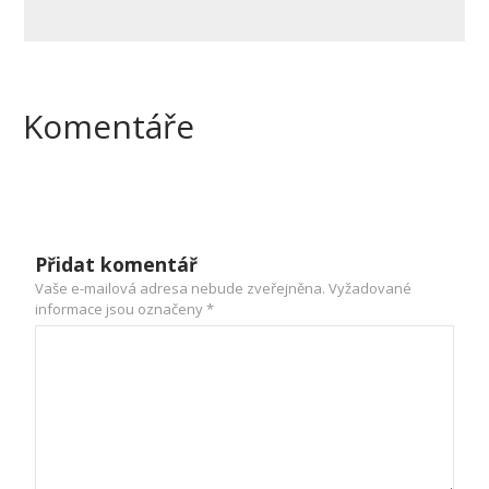
Komentáře
Přidat komentář
Vaše e-mailová adresa nebude zveřejněna.
Vyžadované
informace jsou označeny
*