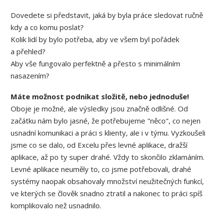
Dovedete si představit, jaká by byla práce sledovat ručně
kdy a co komu poslat?
Kolik lidí by bylo potřeba, aby ve všem byl pořádek
a přehled?
Aby vše fungovalo perfektně a přesto s minimálním
nasazením?
Máte možnost podnikat složitě, nebo jednoduše!
Oboje je možné, ale výsledky jsou značně odlišné. Od
začátku nám bylo jasné, že potřebujeme "něco", co nejen
usnadní komunikaci a práci s klienty, ale i v týmu. Vyzkoušeli
jsme co se dalo, od Excelu přes levné aplikace, dražší
aplikace, až po ty super drahé. Vždy to skončilo zklamáním.
Levné aplikace neuměly to, co jsme potřebovali, drahé
systémy naopak obsahovaly množství neužitečných funkcí,
ve kterých se člověk snadno ztratil a nakonec to práci spíš
komplikovalo než usnadnilo.