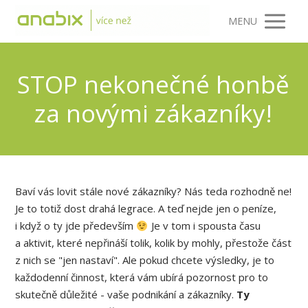
MENU
STOP nekonečné honbě
za novými zákazníky!
Baví vás lovit stále nové zákazníky? Nás teda rozhodně ne!
Je to totiž dost drahá legrace. A teď nejde jen o peníze,
i když o ty jde především
Je v tom i spousta času
a aktivit, které nepřináší tolik, kolik by mohly, přestože část
z nich se "jen nastaví". Ale pokud chcete výsledky, je to
každodenní činnost, která vám ubírá pozornost pro to
skutečně důležité - vaše podnikání a zákazníky.
Ty