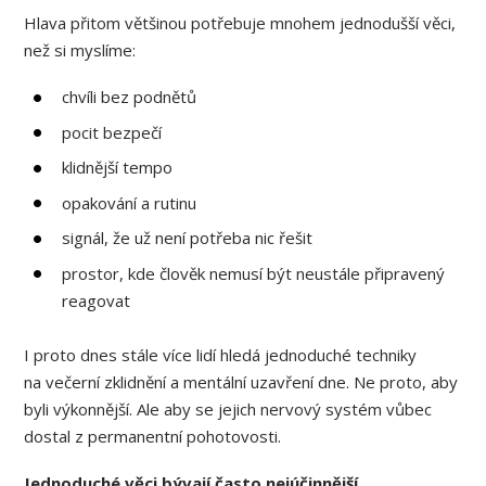
Hlava přitom většinou potřebuje mnohem jednodušší věci,
než si myslíme:
chvíli bez podnětů
pocit bezpečí
klidnější tempo
opakování a rutinu
signál, že už není potřeba nic řešit
prostor, kde člověk nemusí být neustále připravený
reagovat
I proto dnes stále více lidí hledá jednoduché techniky
na večerní zklidnění a mentální uzavření dne. Ne proto, aby
byli výkonnější. Ale aby se jejich nervový systém vůbec
dostal z permanentní pohotovosti.
Jednoduché věci bývají často nejúčinnější