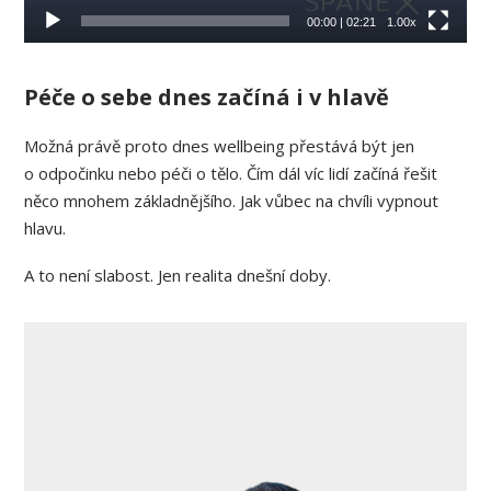
00:00
|
02:21
1.00x
Péče o sebe dnes začíná i v hlavě
Možná právě proto dnes wellbeing přestává být jen
o odpočinku nebo péči o tělo. Čím dál víc lidí začíná řešit
něco mnohem základnějšího. Jak vůbec na chvíli vypnout
hlavu.
A to není slabost. Jen realita dnešní doby.