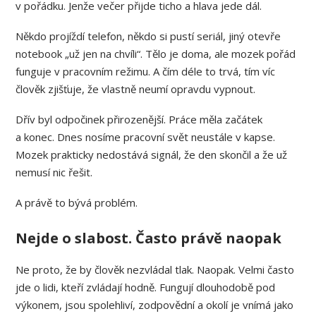
v pořádku. Jenže večer přijde ticho a hlava jede dál.
Někdo projíždí telefon, někdo si pustí seriál, jiný otevře
notebook „už jen na chvíli“. Tělo je doma, ale mozek pořád
funguje v pracovním režimu. A čím déle to trvá, tím víc
člověk zjišťuje, že vlastně neumí opravdu vypnout.
Dřív byl odpočinek přirozenější. Práce měla začátek
a konec. Dnes nosíme pracovní svět neustále v kapse.
Mozek prakticky nedostává signál, že den skončil a že už
nemusí nic řešit.
A právě to bývá problém.
Nejde o slabost. Často právě naopak
Ne proto, že by člověk nezvládal tlak. Naopak. Velmi často
jde o lidi, kteří zvládají hodně. Fungují dlouhodobě pod
výkonem, jsou spolehliví, zodpovědní a okolí je vnímá jako