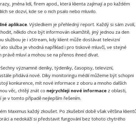
razy, jména lidí, firem apod., která klienta zajímají a po každém
ích se dozví, kde se o nich psalo nebo mluvilo.
dné aplikace
. Výsledkem je přehledný report. Každý si sám zvolí,
hodit, někdo chce být informován okamžitě, jiný jednou za den
u službou je i xStream, kdy klient může dostávat televizní
to služba je vhodná například i pro tiskové mluvčí, ve stejné
h právě mluví a mohou se na přenos ihned dívat.
všechny významné deníky, týdeníky, časopisy, televizní,
eustále přidává nové. Díky monitoringu médií můžeme být schopni
i stojí konkurence, mít nové informace z oboru a mnoho dalších
čnou věc, chtějí znát co
nejrychleji nové informace
z oblasti,
í je v tomto případě nejlepším řešením.
tém Maximus každý zkoušet. Po zkušební době však většina klient
práci a nedokáží si představit fungování bez tohoto chytrého