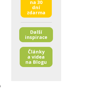
na 30
dní
zdarma
Další
inspirace
Články
a videa
na Blogu
ů