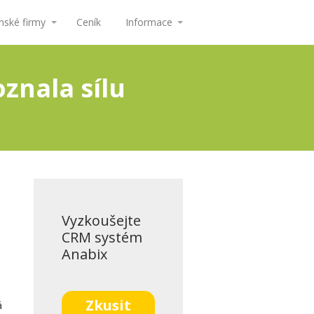
ské firmy
Ceník
Informace
znala sílu
Vyzkoušejte
CRM systém
Anabix
Zkusit
á