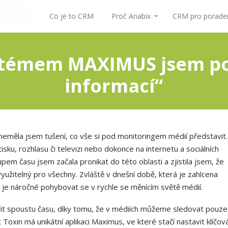
Co je to CRM
Proč Anabix
CRM pro poraden
stémem MAXIMUS jsem po
informací“
měla jsem tušení, co vše si pod monitoringem médií představit.
isku, rozhlasu či televizi nebo dokonce na internetu a sociálních
pem času jsem začala pronikat do této oblasti a zjistila jsem, že
využitelný pro všechny. Zvláště v dnešní době, která je zahlcena
 je náročné pohybovat se v rychle se měnícím světě médií.
it spoustu času, díky tomu, že v médiích můžeme sledovat pouze
 Toxin má unikátní aplikaci Maximus, ve které stačí nastavit klíčov