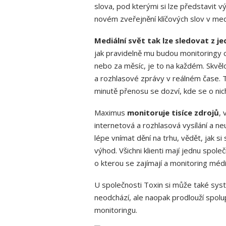
slova, pod kterými si lze představit vý
novém zveřejnění klíčových slov v medi
Mediální svět tak lze sledovat z je
jak pravidelně mu budou monitoringy c
nebo za měsíc, je to na každém. Skvělo
a rozhlasové zprávy v reálném čase. Ta
minutě přenosu se dozví, kde se o nic
Maximus
monitoruje tisíce zdrojů
, 
internetová a rozhlasová vysílání a n
lépe vnímat dění na trhu, vědět, jak s
výhod. Všichni klienti mají jednu spole
o kterou se zajímají a monitoring médi
U společnosti Toxin si může také sys
neodchází, ale naopak prodlouží spolu
monitoringu.