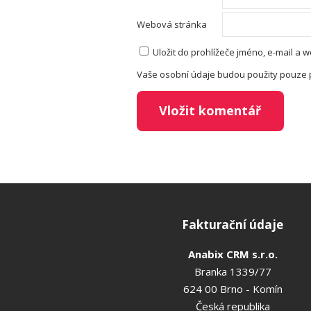
Webová stránka
Uložit do prohlížeče jméno, e-mail a
Vaše osobní údaje budou použity pouze 
Fakturační údaje
Anabix CRM s.r.o.
Branka 1339/77
624 00 Brno - Komín
Česká republika