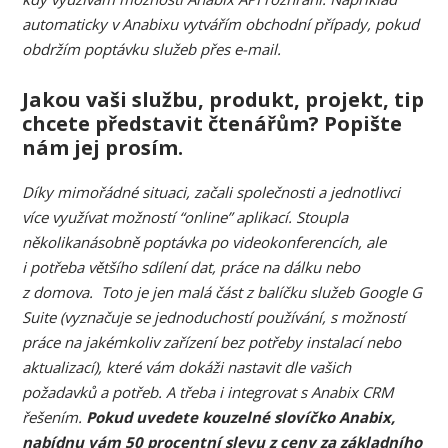
automaticky v Anabixu vytvářím obchodní případy, pokud
obdržím poptávku služeb přes e-mail.
Jakou vaši službu, produkt, projekt, tip
chcete představit čtenářům? Popište
nám jej prosím.
Díky mimořádné situaci, začali společnosti a jednotlivci
více využívat možností “online” aplikací. Stoupla
několikanásobně poptávka po videokonferencích, ale
i potřeba většího sdílení dat, práce na dálku nebo
z domova. Toto je jen malá část z balíčku služeb Google G
Suite (vyznačuje se jednoduchostí používání, s možností
práce na jakémkoliv zařízení bez potřeby instalací nebo
aktualizací), které vám dokáži nastavit dle vašich
požadavků a potřeb. A třeba i integrovat s Anabix CRM
řešením.
Pokud uvedete kouzelné slovíčko Anabix,
nabídnu vám 50 procentní slevu z ceny za základního