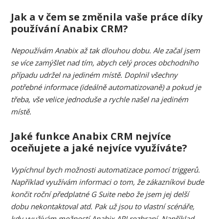
Jak a v čem se změnila vaše práce díky
používání Anabix CRM?
Nepoužívám Anabix až tak dlouhou dobu. Ale začal jsem
se více zamýšlet nad tím, abych celý proces obchodního
případu udržel na jediném místě. Doplnil všechny
potřebné informace (ideálně automatizovaně) a pokud je
třeba, vše velice jednoduše a rychle našel na jediném
místě.
Jaké funkce Anabix CRM nejvíce
oceňujete a jaké nejvíce využíváte?
Vypíchnul bych možnosti automatizace pomocí triggerů.
Například využívám informaci o tom, že zákazníkovi bude
končit roční předplatné G Suite nebo že jsem jej delší
dobu nekontaktoval atd. Pak už jsou to vlastní scénáře,
kdy využívám možností Anabix API rozhraní. Například