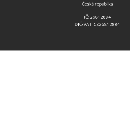
Česká republika
IČ: 26812894
DIČ/VAT: CZ26812894