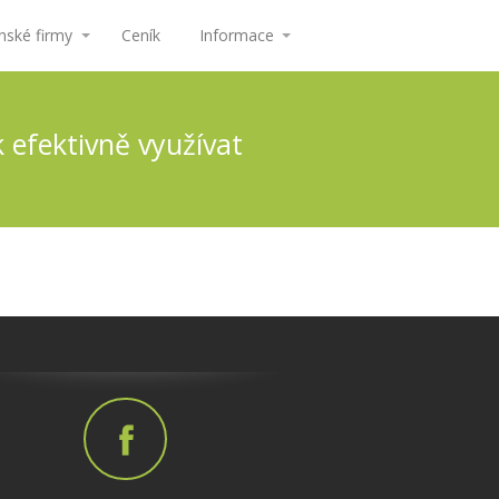
ské firmy
Ceník
Informace
k efektivně využívat