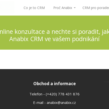
Co je to CRM
Proč Anabix
CRM pro poraden
nline konzultace a nechte si poradit, ja
Anabix CRM ve vašem podnikání
Obchod a informace
Telefon - (+420) 778 431 876
E-mail - anabix@anabix.cz