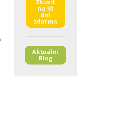
Zkusit
na 30
dní
zdarma
e
Aktuální
Blog