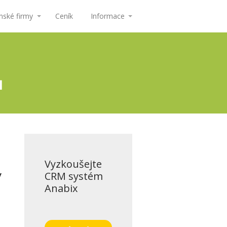
ské firmy
Ceník
Informace
ů
Vyzkoušejte
y
CRM systém
Anabix