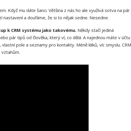
. Když mu dáte šanci. Většina z nás ho ale využívá sotva na pár
 nastavení a doufáme, že si to nějak sedne. Nesedne.
ístup k CRM systému jako takovému.
Někdy stačí jediná
nebo pár tipů od člověka, který ví, co dělá. A najednou máte v účtu
, vlastní pole a seznamy pro kontakty. Méně kliků, víc smyslu. CR
e vztahům.