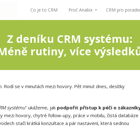
Co je to CRM
Proč Anabix
CRM pro poraden
Z deníku CRM systému:
Méně rutiny, více výsledk
 Rodí se v minutách mezi hovory. Pět minut dnes, desítky
CRM systému
" ukážeme, jak
podpořit přístup k péči o zákazník
y mezi hovory, chytré follow-upy, práce v mobilu, čistá databáze
ávodech stačí krátká konzultace a pár nastavení, která sednou