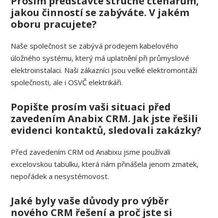
Prosím představte stručně čtenářům,
jakou činností se zabýváte. V jakém
oboru pracujete?
Naše společnost se zabývá prodejem kabelového
úložného systému, který má uplatnění při průmyslové
elektroinstalaci. Naši zákazníci jsou velké elektromontáží
společnosti, ale i OSVČ elektrikáři.
Popište prosím vaši situaci před
zavedením Anabix CRM. Jak jste řešili
evidenci kontaktů, sledovali zakázky?
Před zavedením CRM od Anabixu jsme používali
excelovskou tabulku, která nám přinášela jenom zmatek,
nepořádek a nesystémovost.
Jaké byly vaše důvody pro výběr
nového CRM řešení a proč jste si