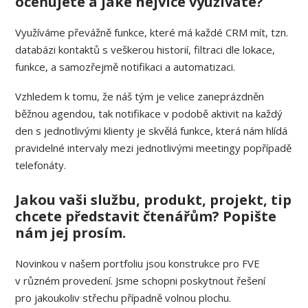
oceňujete a jaké nejvíce využíváte?
Využíváme převážně funkce, které má každé CRM mít, tzn.
databázi kontaktů s veškerou historií, filtraci dle lokace,
funkce, a samozřejmě notifikaci a automatizaci.
Vzhledem k tomu, že náš tým je velice zaneprázdněn
běžnou agendou, tak notifikace v podobě aktivit na každý
den s jednotlivými klienty je skvělá funkce, která nám hlídá
pravidelné intervaly mezi jednotlivými meetingy popřípadě
telefonáty.
Jakou vaši službu, produkt, projekt, tip
chcete představit čtenářům? Popište
nám jej prosím.
Novinkou v našem portfoliu jsou konstrukce pro FVE
v různém provedení. Jsme schopni poskytnout řešení
pro jakoukoliv střechu případně volnou plochu.