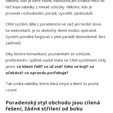
Někoho, kdo je bere vážně, naslouchá jim a nabízí něco víc
než kopii nabídky z minulé schůzky. Někoho, kdo je
provede rozhodnutím, poradí, vysvětlí, zjednoduší.
CRM systém dělá z poradenství víc než jen hezké slovo
na webovkách, je to skutečný denní modus operandi.
Systém pomáhá fungovat v plné parádě dennodenně. Bez
zádrhelů.
Díky historii komunikace, poznámkám ze schůzek,
preferencím i zpětné vazbě máte se CRM systémem vždy
jasno:
co klient řeší? co už zná? čeho se bojí? co
očekává? co opravdu potřebuje?
Tak vzniká nabídka, která dává smysl a klient to pozná
i ocení.
Poradenský styl obchodu jsou cílená
řešení, žádné střílení od boku