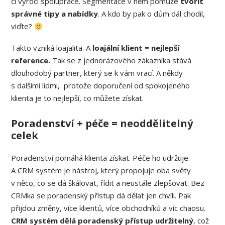
či výročí spolupráce. Segmentace v něm pomůže
tvořit
správné tipy a nabídky
. A kdo by pak o dům dál chodil,
viďte?
Takto vzniká loajalita. A
loajální klient = nejlepší
reference.
Tak se z jednorázového zákazníka stává
dlouhodobý partner, který se k vám vrací. A někdy
s dalšími lidmi, protože doporučení od spokojeného
klienta je to nejlepší, co můžete získat.
Poradenství + péče = neoddělitelný
celek
Poradenství pomáhá klienta získat. Péče ho udržuje.
A CRM systém je nástroj, který propojuje oba světy
v něco, co se dá škálovat, řídit a neustále zlepšovat. Bez
CRMka se poradenský přístup dá dělat jen chvíli. Pak
přijdou změny, více klientů, více obchodníků a víc chaosu.
CRM systém dělá poradenský přístup udržitelný
, což