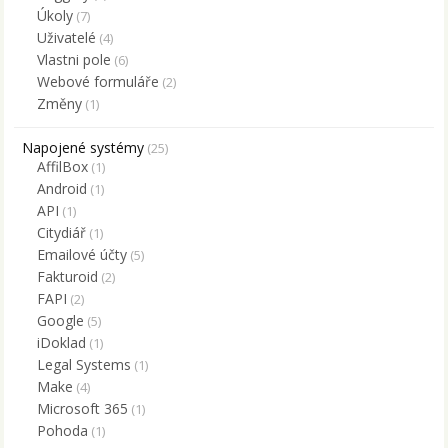
Úkoly
(7)
Uživatelé
(4)
Vlastni pole
(6)
Webové formuláře
(2)
Změny
(1)
Napojené systémy
(25)
AffilBox
(1)
Android
(1)
API
(1)
Citydiář
(1)
Emailové účty
(5)
Fakturoid
(2)
FAPI
(2)
Google
(5)
iDoklad
(1)
Legal Systems
(1)
Make
(4)
Microsoft 365
(1)
Pohoda
(1)