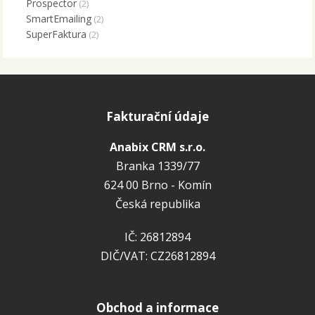
Prospector
(2)
SmartEmailing
(2)
SuperFaktura
(2)
Fakturační údaje
Anabix CRM s.r.o.
Branka 1339/77
624 00 Brno - Komín
Česká republika
IČ: 26812894
DIČ/VAT: CZ26812894
Obchod a informace