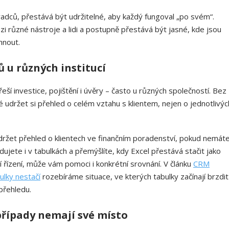
oradců, přestává být udržitelné, aby každý fungoval „po svém“.
zi různé nástroje a lidi a postupně přestává být jasné, kde jsou
hnout.
ů u různých institucí
řeší investice, pojištění i úvěry – často u různých společností. Bez
é udržet si přehled o celém vztahu s klientem, nejen o jednotlivýc
 udržet přehled o klientech ve finančním poradenství, pokud nemát
dujete i v tabulkách a přemýšlíte, kdy Excel přestává stačit jako
í řízení, může vám pomoci i konkrétní srovnání. V článku
CRM
ulky nestačí
rozebíráme situace, ve kterých tabulky začínají brzdit
 přehledu.
řípady nemají své místo