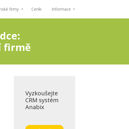
ské firmy
Ceník
Informace
dce:
í firmě
Vyzkoušejte
CRM systém
Anabix