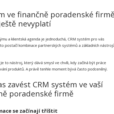
m ve finančně poradenské firm
ještě nevyplatí
ýmu a klientská agenda je jednoduchá, CRM systém pro vás
asto postačí kombinace partnerských systémů a základních nástroj
Je to nástroj, který dává smysl ve chvíli, kdy začíná být práce
návání produktů. A právě tenhle moment bývá často podceněný.
 čas zavést CRM systém ve vaší
ně poradenské firmě
ace se začínají tříštit