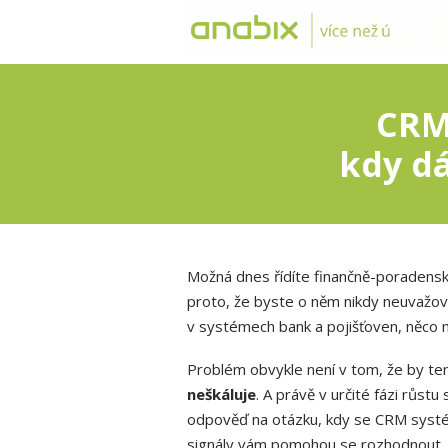
CRM
kdy dá
Možná dnes řídíte finančně-poradens
proto, že byste o něm nikdy neuvažoval
v systémech bank a pojišťoven, něco m
Problém obvykle není v tom, že by te
neškáluje
. A právě v určité fázi růs
odpověď na otázku, kdy se CRM systém 
signály vám pomohou se rozhodnout.