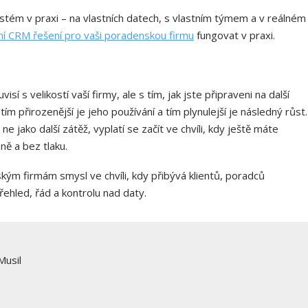
stém v praxi – na vlastních datech, s vlastním týmem a v reálném
ní CRM řešení pro vaši poradenskou firmu
fungovat v praxi.
s velikostí vaší firmy, ale s tím, jak jste připraveni na další
ím přirozenější je jeho používání a tím plynulejší je následný růst.
 jako další zátěž, vyplatí se začít ve chvíli, kdy ještě máte
ě a bez tlaku.
m firmám smysl ve chvíli, kdy přibývá klientů, poradců
řehled, řád a kontrolu nad daty.
Musil