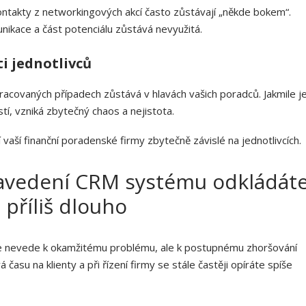
takty z networkingových akcí často zůstávají „někde bokem“.
nikace a část potenciálu zůstává nevyužitá.
i jednotlivců
pracovaných případech zůstává v hlavách vašich poradců. Jakmile j
tí, vzniká zbytečný chaos a nejistota.
í vaší finanční poradenské firmy zbytečně závislé na jednotlivcích.
zavedení CRM systému odkládát
příliš dlouho
e nevede k okamžitému problému, ale k postupnému zhoršování
 času na klienty a při řízení firmy se stále častěji opíráte spíše