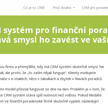
Co je to CRM
Proč Anabix
CRM pro poraden
 systém pro finanční pora
vá smysl ho zavést ve vaš
kou firmu a přemýšlíte, kdy má CRM systém skutečně smysl. Ne
i, ale proto, že „to zatím nějak funguje“. Klienty evidujete
áte v e-mailech, něco v tabulkách a zbytek v hlavách poradců.
nto model přestal fungovat ze dne na den. Problém je v tom, že
tu se CRM systém stává spíš nutností než volbou. Pokud hledáte
ve finanční poradenské firmě skutečně vyplatí, následující