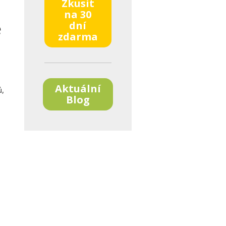
Zkusit
na 30
ě
dní
zdarma
Aktuální
ů,
Blog