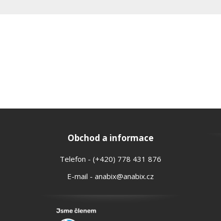
Obchod a informace
Telefon - (+420) 778 431 876
E-mail - anabix@anabix.cz