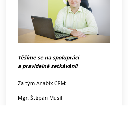
Těšíme se na spolupráci
a pravidelné setkávání!
Za tým Anabix CRM:
Mgr. Štěpán Musil
Tel.: +420 778 431 876
E-mail: stepan.musil@anabix.cz