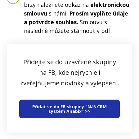
brzy naleznete odkaz na
elektronickou
smlouvu
s námi.
Prosím vyplňte údaje
a potvrďte souhlas.
Smlouvu si
následně můžete stáhnout v pdf.
Přidejte se do uzavřené skupiny
na FB, kde nejrychleji
zveřejňujeme novinky a vylepšení.
Přidat se do FB skupiny "Náš CRM
systém Anabix" >>